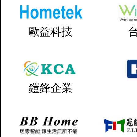
歐益科技
鎧鋒企業