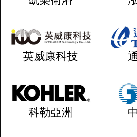
英威康科技
科勒亞洲