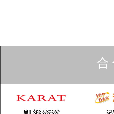
合 
凱樂衛浴