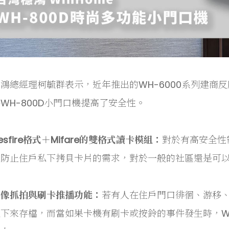
鴻總經理柯毓群表示，近年推出的WH-6000系列建商
WH-800D小門口機提高了安全性。
esfire格式＋Mifare的雙格式讀卡模組：
對於有高安全性
足防止住戶私下拷貝卡片的需求，對於一般的社區還是可
影像抓拍與刷卡推播功能：
若有人在住戶門口徘徊、游移、
下來存檔，而當如果卡機有刷卡或按鈴的事件發生時，WH