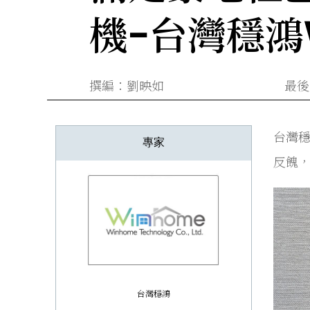
機-台灣穩鴻W
撰編：劉映如
最後更
台灣穩
專家
反餽，
台灣穩鴻