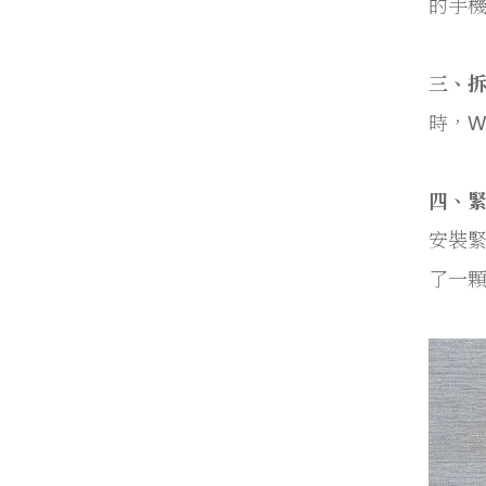
的手
三、
時，W
四、
安裝
了一