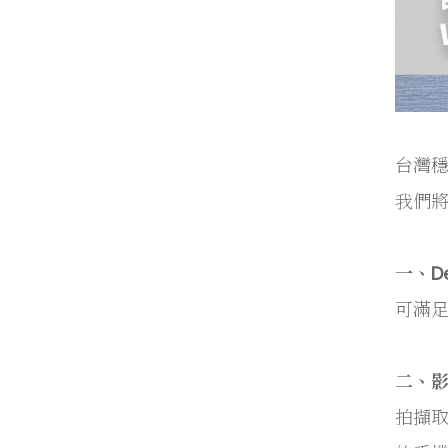
台灣穩
我們將
一、D
可滿
二、
拍擷取