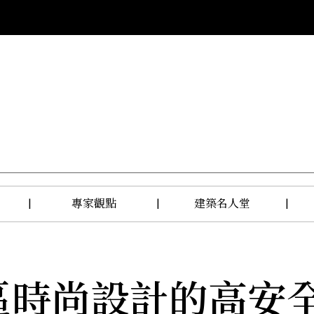
|
專家觀點
|
建築名人堂
|
區時尚設計的高安