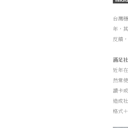
台灣穩
年，其
反饋，
滿足
近年
然常使
讀卡
造成社
格式＋