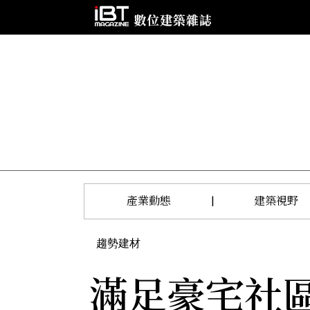
產業動態
|
建築視野
趨勢建材
滿足豪宅社