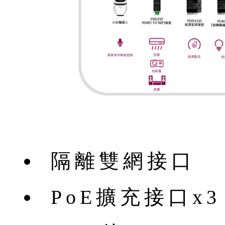
隔離雙網接口
PoE擴充接口x3