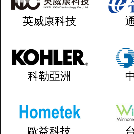
英威康科技
科勒亞洲
歐益科技