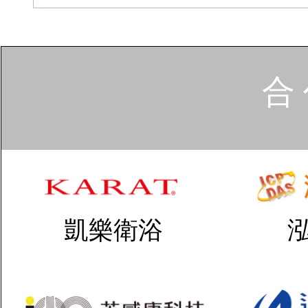
合 
凱樂衛浴