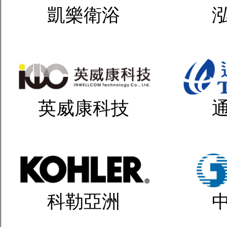
凱樂衛浴
英威康科技
科勒亞洲