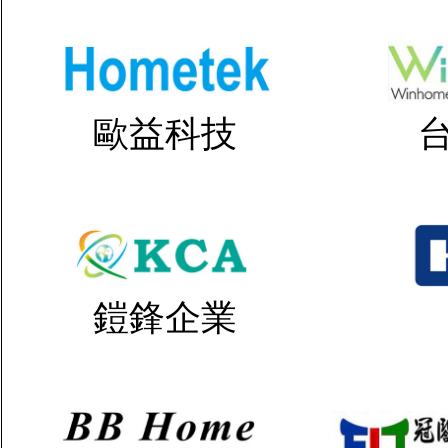
歐益科技
鎧鋒企業