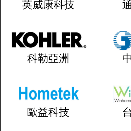
英威康科技
科勒亞洲
歐益科技