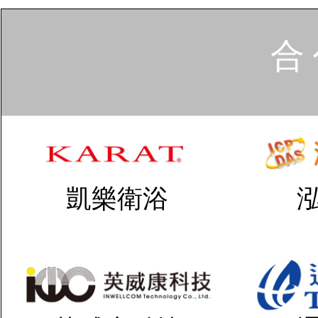
合 
凱樂衛浴