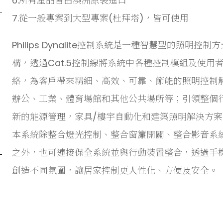
6.所有產品皆由澳洲原裝進口
7.從一般專案到大型專案(杜拜塔)，皆可使用
Philips Dynalite控制系統是一種智慧型的照
構，透過Cat.5控制線將系統中各種控制模組及使用
絡，為客戶帶來精細、高效、可靠、節能的照明控制
辦公、工業、體育場館和其他公共場所等；引領整個行
新的能源管理，家具/樓宇自動化和建築照明解決方案
本系統除整合燈光控制、整合窗簾開關、整合影音系
之外，也可連接保全系統並與行動裝置整合，透過手機
創造不同氛圍，讓居家控制更人性化、方便及安全。