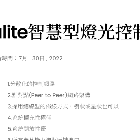
Dynalite智慧型燈光
間：7月 | 30日 , 2022
1.分散化的控制網路
2.點對點(Peer to Peer)網路架構
3.採用總線型的佈線方式，樹狀或星狀也可以
4.系統擴充性極佳
5.系統開放性優