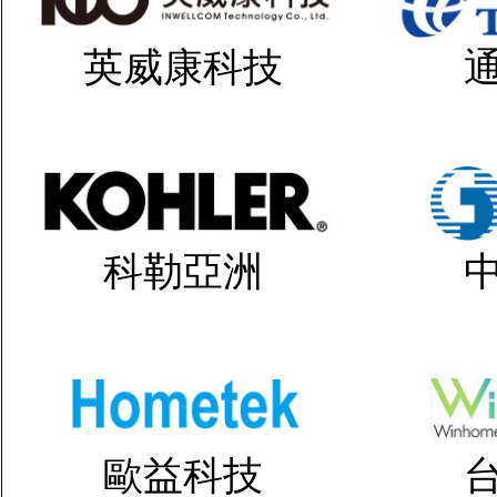
英威康科技
科勒亞洲
歐益科技