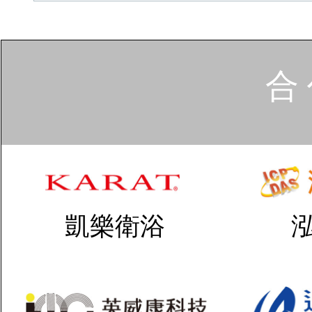
合 
凱樂衛浴