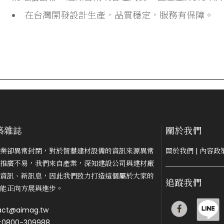
在台灣開發設計生產，品質穩定，服務有保障。
築雜誌
關於我們
業卻異常封閉，對於智慧建材設備的資訊來源異常
關於我們
|
內容政
推廣不易，我們來自產業，深知建設公司與建材廠
資訊、新訊息，因此我們致力打造這個屬於大家的
追蹤我們
能正向方展與進步。
ct@aimag.tw
800-309988