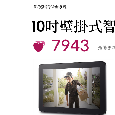
影視對講保全系統
10吋壁掛式智
7943
最後更新時