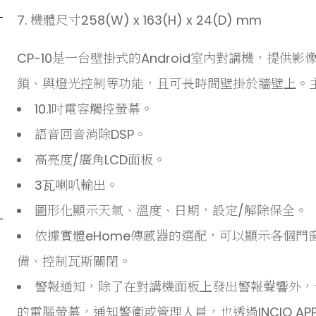
7. 機體尺寸258(W) x 163(H) x 24(D) mm
CP-10是一台壁掛式的Android室內對講機，提
鎖、與燈光控制等功能，且可長時間壁掛於牆壁上。
10.1吋電容觸控螢幕。
語音回音消除DSP。
高亮度/廣角LCD面板。
3⽡喇叭輸出。
圖形化顯示天氣、溫度、日期，設定/解除保全。
依據實體eHome傳感器的選配，可以顯示各個門
備、控制瓦斯關閉。
警報通知，除了在對講機面板上發出警報聲響外，
的電腦螢幕，通知警衛或管理人員，也透過INCIO A