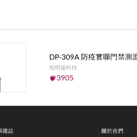
DP-309A 防疫實聯門禁測
悅明達科技
3905
築雜誌
關於我們