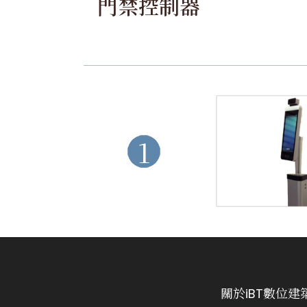
門禁控制器
1
關於iBT數位建