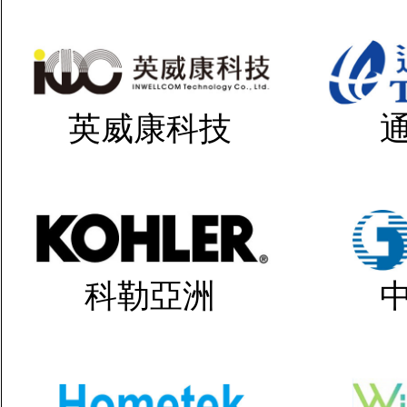
英威康科技
科勒亞洲