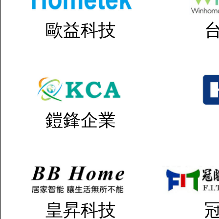
歐益科技
鎧鋒企業
皇昇科技