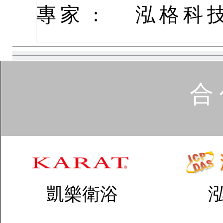
專家 :
泓格科
合 
凱樂衛浴