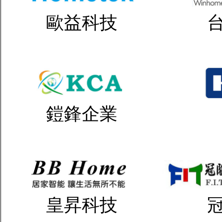
歐益科技
鎧鋒企業
皇昇科技