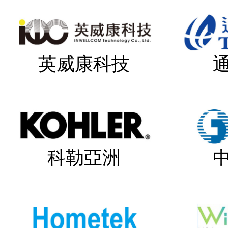
英威康科技
科勒亞洲