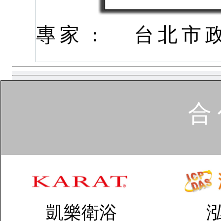
專家 :
台北市
合 
凱樂衛浴