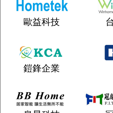
歐益科技
鎧鋒企業