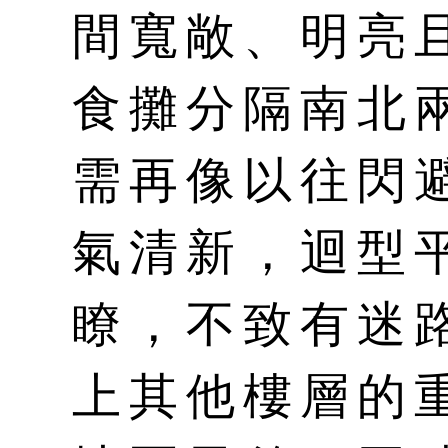
間寬敞、明亮
食攤分隔南北
需再像以往閃
氣清新，迴型
瞭，不致有迷
上其他樓層的