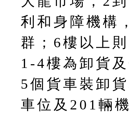
大龍市場，2
利和身障機構
群；6樓以上
1-4樓為卸貨
5個貨車裝卸貨
車位及201輛