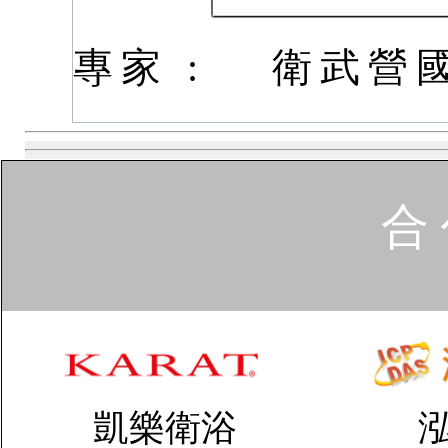
專家 :
衛武營
合 
凱樂衛浴