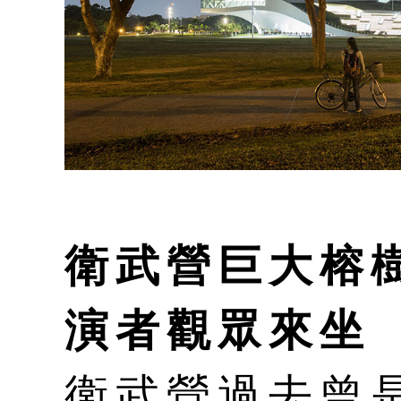
衛武營巨大榕
演者觀眾來坐
衛武營過去曾