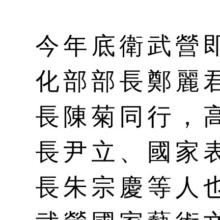
今年底衛武營
化部部長鄭麗
長陳菊同行，
長尹立、國家
長朱宗慶等人