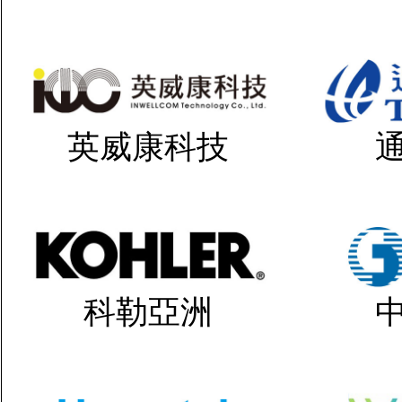
英威康科技
科勒亞洲