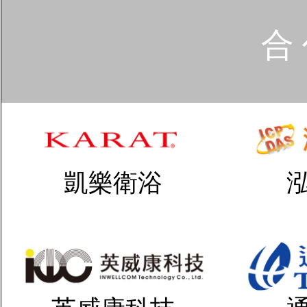
合 
凱樂衛浴