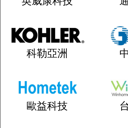
英威康科技
科勒亞洲
歐益科技