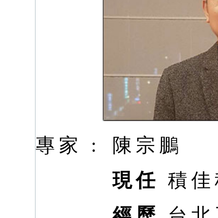
專家 :
陳宗鵬
現任
積佳
經歷
台北