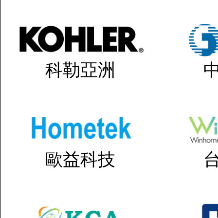
科勒亞洲
歐益科技