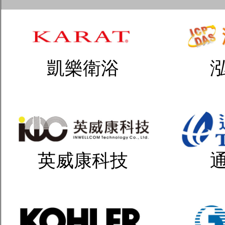
凱樂衛浴
英威康科技