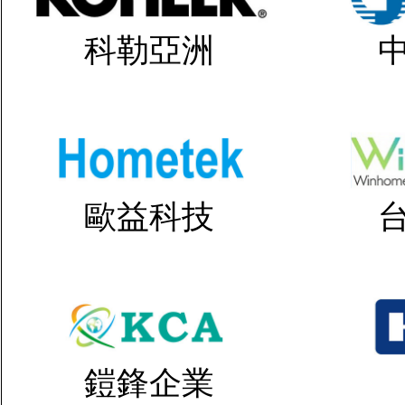
科勒亞洲
歐益科技
鎧鋒企業