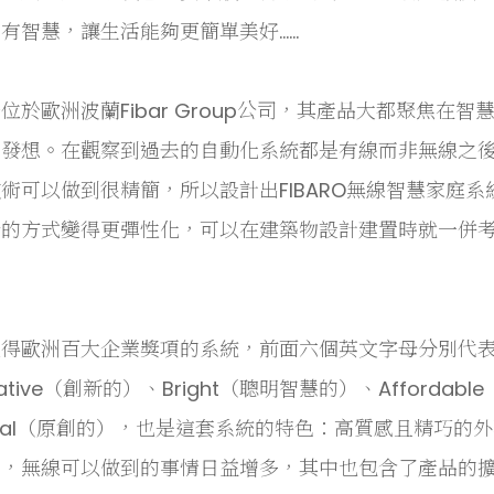
有智慧，讓生活能夠更簡單美好……
位於歐洲波蘭Fibar Group公司，其產品大都聚焦在
生發想。在觀察到過去的自動化系統都是有線而非無線之
術可以做到很精簡，所以設計出FIBARO無線智慧家庭
合的方式變得更彈性化，可以在建築物設計建置時就一併
得歐洲百大企業獎項的系統，前面六個英文字母分別代表：F
vative（創新的）、Bright（聰明智慧的）、Affordab
ginal（原創的），也是這套系統的特色：高質感且精巧
步，無線可以做到的事情日益增多，其中也包含了產品的