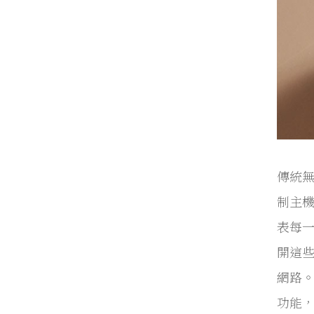
傳統無
制主機
表每一
開這些
網路。
功能，