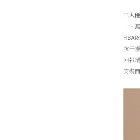
三大
一、
FIB
抗干
回報環
安裝