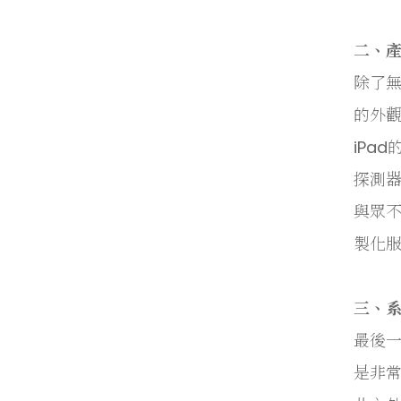
二、
除了
的外觀
iPa
探測
與眾不
製化
三、
最後
是非常