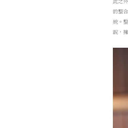
此之外
的整
統。
說，擁