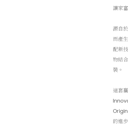
讓家富
源自於
而產
配新技
物結
裝。
這套贏
Inno
Ori
的進