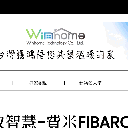
|
專家觀點
|
建築名人堂
|
智慧-費米FIBA