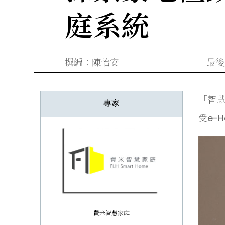
庭系統
撰編：陳怡安
最後更
「智
專家
受e-
費米智慧家庭