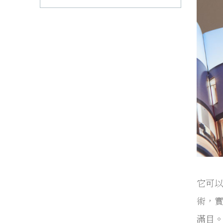
它可
術，
滿目。