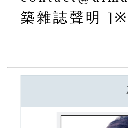
築雜誌聲明 ]