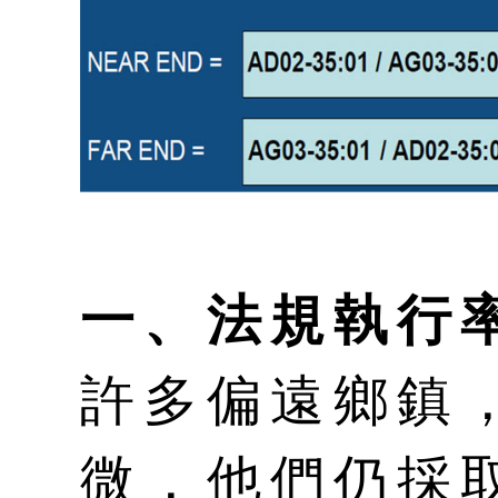
一、法規執行
許多偏遠鄉鎮
微，他們仍採