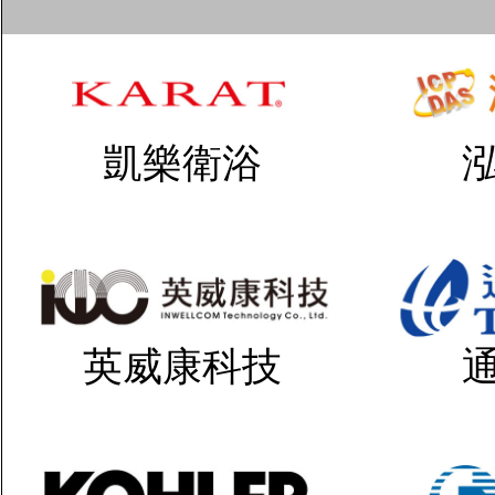
凱樂衛浴
英威康科技