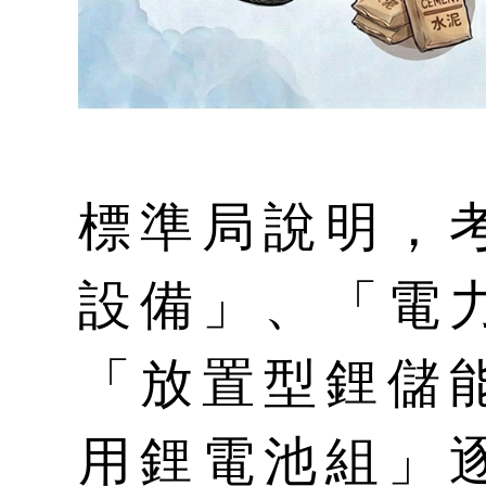
標準局說明，
設備」、「電
「放置型鋰儲
用鋰電池組」