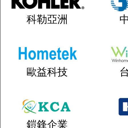
科勒亞洲
歐益科技
鎧鋒企業