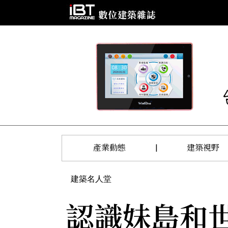
產業動態
|
建築視野
建築名人堂
認識妹島和