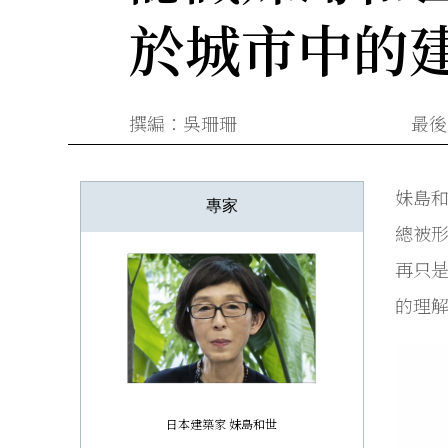
於城市中的
撰編：吳珊珊
最後更
妹島和
專家
總被
再只
的理
日本建築家 妹島和世