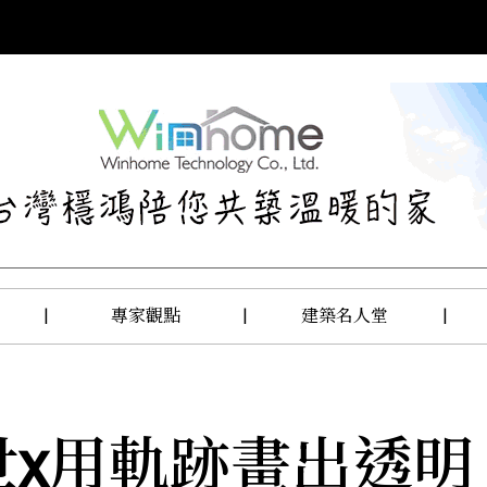
|
專家觀點
|
建築名人堂
|
世x用軌跡畫出透明