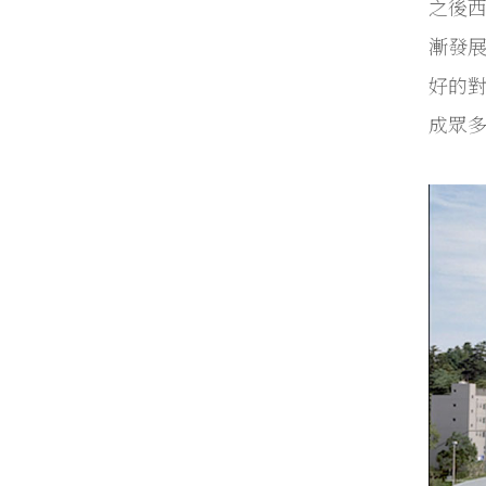
之後西
漸發
好的對
成眾