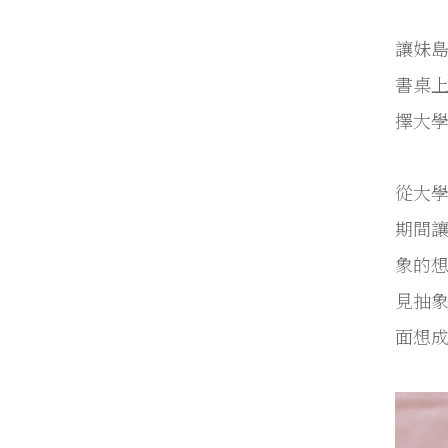
讓妹島
書桌
擇大
從大
期間
象的
見抽
面想