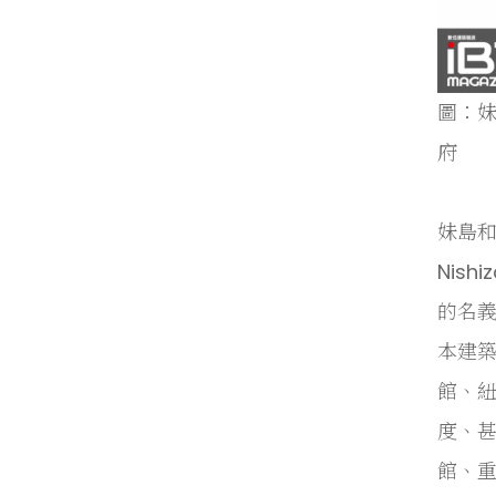
圖：妹
府
妹島和
Nish
的名
本建築
館、
度、
館、